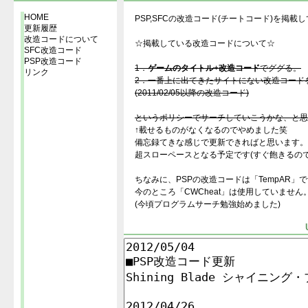
PSP,SFCの改造コード(チートコード)を掲載
☆掲載している改造コードについて☆
1．
ゲームのタイトル
+
改造コード
でググる。
2．一番上に出てきたサイトにない改造コード
(2011/02/05以降の改造コード)
というポリシーでサーチしていこうかな、と思
↑載せるものがなくなるのでやめました笑
備忘録てきな感じで更新できればと思います。
超スローペースとなる予定です(すぐ飽きるので
ちなみに、PSPの改造コードは「TempAR」
今のところ「CWCheat」は使用していません
(今頃プログラムサーチ勉強始めました)